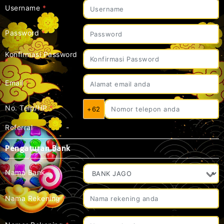
Username
*
Password
*
Konfirmasi Password
*
Email
*
No. Telp/HP
*
+62
Referral
-
Pengaturan Bank
Nama Bank
*
Nama Rekening
*